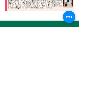
Πληροφορίες για Παραγγελίες - FAQ
Τρόποι πληρωμής
Πολιτική επιστοφών
Όροι Συμμετοχής Διαγωνισμών Μέσων
Κοινωνικής Δικτύωσης
Θεσσαλονίκη, 54624
tsitouridisbooks@gmail.com
2310 225 164
-
6983518038
Copyright © 2026 Tsitouridis
Publications.