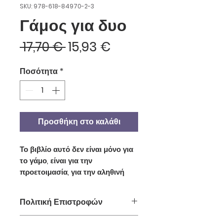
SKU: 978-618-84970-2-3
Γάμος για δυο
Κανονική
Τιμή
 17,70 € 
15,93 €
τιμή
Έκπτωσης
Ποσότητα
*
Προσθήκη στο καλάθι
Το βιβλίο αυτό δεν είναι μόνο για
το γάμο, είναι για την
προετοιμασία, για την αληθινή
αγάπη, αλλά και για όλες τις
«αγάπες-απάτες» που
Πολιτική Επιστροφών
διασταυρώνονται στο δρόμο μας.
Είναι, επίσης, για το φόβο της
Μπορείς να επιστρέψεις τα