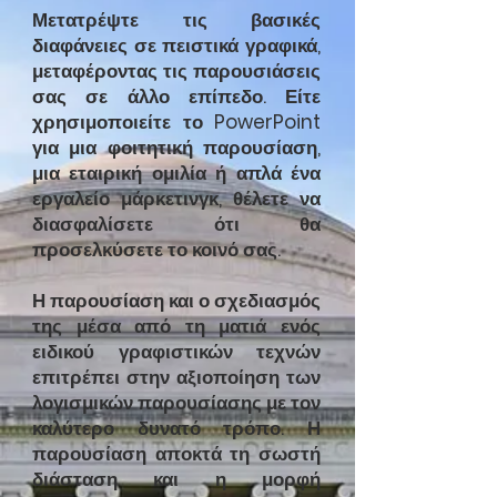
Μετατρέψτε τις βασικές
διαφάνειες σε πειστικά γραφικά,
μεταφέροντας τις παρουσιάσεις
σας σε άλλο επίπεδο. Είτε
χρησιμοποιείτε το PowerPoint
για μια φοιτητική παρουσίαση,
μια εταιρική ομιλία ή απλά ένα
εργαλείο μάρκετινγκ, θέλετε να
διασφαλίσετε ότι θα
προσελκύσετε το κοινό σας.
Η παρουσίαση και ο σχεδιασμός
της μέσα από τη ματιά ενός
ειδικού γραφιστικών τεχνών
επιτρέπει στην αξιοποίηση των
λογισμικών παρουσίασης με τον
καλύτερο δυνατό τρόπο. Η
παρουσίαση αποκτά τη σωστή
διάσταση και η μορφή