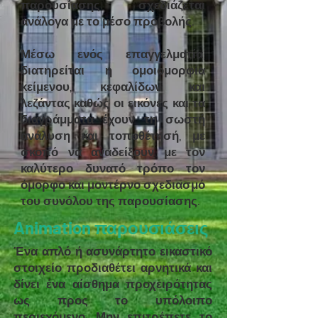
παρουσίασης σχεδιάζεται
ανάλογα με το μέσο προβολής.
Μέσω ενός επαγγελματία,
διατηρείται η ομοιομορφία
κείμενου, κεφαλίδων και
λεζάντας καθώς οι εικόνες και τα
διαγράμματα έχουν τη σωστή
ανάλυση και τοποθέτησή, με
σκοπό να αναδείξουν με τον
καλύτερο δυνατό τρόπο τον
όμορφο και μοντέρνο σχεδιασμό
του συνόλου της παρουσίασης.
Animation παρουσιάσεις
Ένα απλό ή ασυνάρτητο εικαστικό
στοιχείο προδιαθέτει αρνητικά και
δίνει ένα αίσθημα προχειρότητας
ως προς το υπόλοιπο
περιεχόμενο. Μην επιτρέπετε το