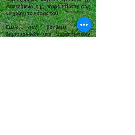
αντικείμενο της παρουσίασή σας
να χάσει το κύρος του!
Εμείς σας βοηθάμε, μέσω
δημιουργικών και ευφάνταστων
βίντεο, αξιοποιώντας τη χρήση
κινούμενων ελκυστικών εικόνων
και κειμένων να προσθέσουμε αξία
και ζωή στα προϊόντα και στις
υπηρεσίες σας.
Ο στόχος μας είναι να αναδείξετε
τις υπηρεσίες σας, να προωθήσετε
τα προϊόντα σας και να
διαφημίσετε σωστά τη δουλειά
σας.